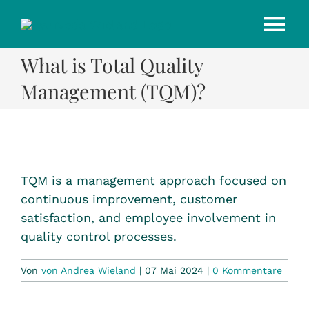
Zum
Inhalt
Tog
springen
What is Total Quality
Nav
Home-Ayurveda
Management (TQM)?
Ayurveda-Mensch
yogametabolix
TQM is a management approach focused on
continuous improvement, customer
Ayurveda-Tier
satisfaction, and employee involvement in
quality control processes.
Von
von Andrea Wieland
|
07 Mai 2024
|
0 Kommentare